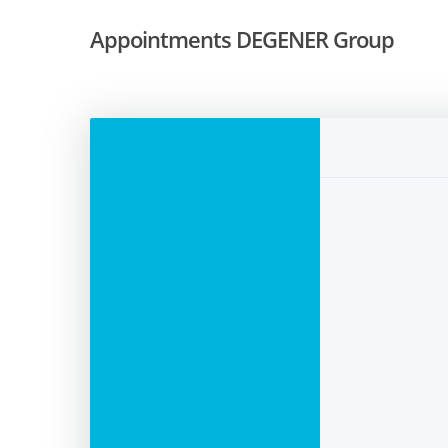
Skip
Appointments DEGENER Group
to
main
content